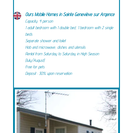
Ours Mobile Homes in Sainte Geneviève sur Argence
Capacity: 4 person
1 adult bedroom with 1 double bed, 1 bedroom with 2 single
beds
Separate shower and toilet
Hob and microwave, dishes and utensils
Rental from Saturday to Saturday in High Season
(July/August)
Free for pets
Deposit : 30% upon reservation