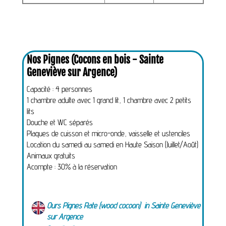
Nos Pignes (Cocons en bois - Sainte
Geneviève sur Argence)
Capacité : 4 personnes
1 chambre adulte avec 1 grand lit, 1 chambre avec 2 petits
lits
Douche et WC séparés
Plaques de cuisson et micro-onde, vaisselle et ustenciles
Location du samedi au samedi en Haute Saison (Juillet/Août)
Animaux gratuits
Acompte : 30% à la réservation
Ours Pignes Rate (wood cocoon) in Sainte Geneviève
sur Argence