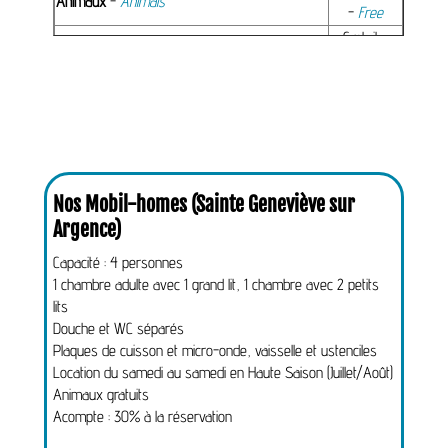
Animaux
-
Animals
-
Free
Gratuit -
Visiteurs à la journée
-
Day visitors
Free
Taxe de séjour
-
Tourist tax (par Adulte par
0,22 €
jour - Adult per day)
Nos Mobil-homes (Sainte Geneviève sur
Argence)
Capacité : 4 personnes
1 chambre adulte avec 1 grand lit, 1 chambre avec 2 petits
lits
Douche et WC séparés
Plaques de cuisson et micro-onde, vaisselle et ustenciles
Location du samedi au samedi en Haute Saison (Juillet/Août)
Animaux gratuits
Acompte : 30% à la réservation