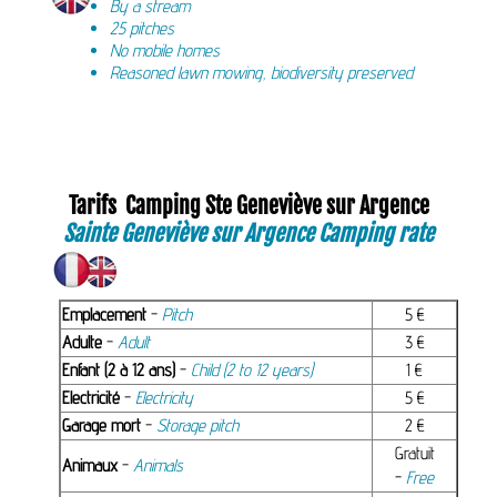
By a stream
25 pitches
No mobile homes
Reasoned lawn mowing, biodiversity preserved
Tarifs Camping Ste Geneviève sur Argence
Sainte Geneviève sur Argence Camping rate
Emplacement
-
Pitch
5 €
Adulte
-
Adult
3 €
Enfant (2 à 12 ans)
-
Child (2 to 12 years)
1 €
Electricité
-
Electricity
5 €
Garage mort
-
Storage pitch
2 €
Gratuit
Animaux
-
Animals
-
Free