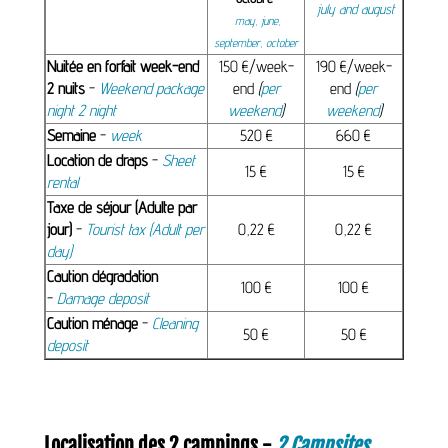
july and august
may, june,
september, october
Nuitée en forfait week-end
150 €/week-
190 €/week-
2 nuits
-
Weekend package
end
(
per
end
(
per
night 2 night
weekend
)
weekend
)
Semaine
-
week
520 €
660 €
Location de draps
-
Sheet
15 €
15 €
rental
Taxe de séjour (Adulte par
jour)
-
Tourist tax (Adult per
0,22 €
0,22 €
day)
Caution dégradation
100 €
100 €
-
Damage deposit
Caution ménage
-
Cleaning
50 €
50 €
deposit
Localisation des 2 campings -
2 Campsites