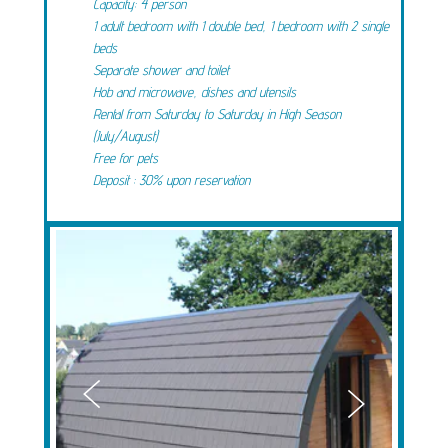
Capacity: 4 person
1 adult bedroom with 1 double bed, 1 bedroom with 2 single
beds
Separate shower and toilet
Hob and microwave, dishes and utensils
Rental from Saturday to Saturday in High Season
(July/August)
Free for pets
Deposit : 30% upon reservation

