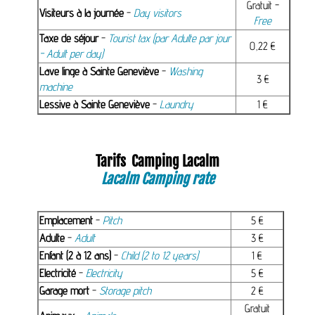
Gratuit -
Visiteurs à la journée
-
Day visitors
Free
Taxe de séjour
-
Tourist tax (par Adulte par jour
0,22 €
- Adult per day)
Lave linge à Sainte Geneviève
-
Washing
3 €
machine
Lessive à Sainte Geneviève
-
Laundry
1 €
Tarifs Camping Lacalm
Lacalm Camping rate
Emplacement
-
Pitch
5 €
Adulte
-
Adult
3 €
Enfant (2 à 12 ans)
-
Child (2 to 12 years)
1 €
Electricité
-
Electricity
5 €
Garage mort
-
Storage pitch
2 €
Gratuit