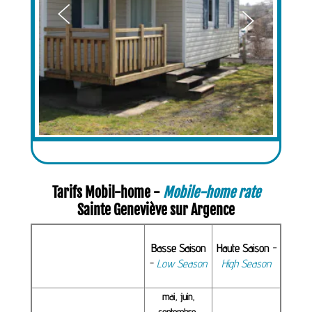


Tarifs Mobil-home -
Mobile-home rate
Sainte Geneviève sur Argence
Basse Saison
Haute Saison
-
-
Low Season
High Season
mai, juin,