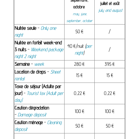
septembre,
juillet et août
octobre
july and august
may, june,
september, october
Nuitée seule
-
Only one
50 €
/
night
Nuitée en forfait week-end
40 €/nuit
(
per
3 nuits
-
Weekend package
/
night
)
night 2 night
Semaine
-
week
280 €
395 €
Location de draps
-
Sheet
15 €
15 €
rental
Taxe de séjour (Adulte par
jour)
-
Tourist tax (Adult per
0,22 €
0,22 €
day)
Caution dégradation
100 €
100 €
-
Damage deposit
Caution ménage
-
Cleaning
50 €
50 €
deposit