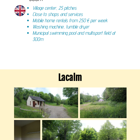
Village center, 25 pitches
Close to shops and services
Mobile home rentals from 250 € per week
Washing machine, tumble dryer
Municipal swimming pool and multisport field at
300m
Lacalm